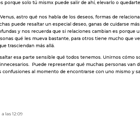
s porque solo tú mismx puede salir de ahí, elevarlo o quedar
Venus, astro qué nos habla de los deseos, formas de relacionar
chas puede resaltar un especial deseo, ganas de cuidarse más o 
rofundas y nos recuerda que si relaciones cambian es porque 
sonas qué les mueva bastante, para otros tiene mucho que ver
que trasciendan más allá.
saltar esa parte sensible qué todos tenemos. Unirnos cómo s
s innecesarios. Puede representar qué muchas personas van d
ndes confusiones al momento de encontrarse con uno mismo y sa
a las 12:09