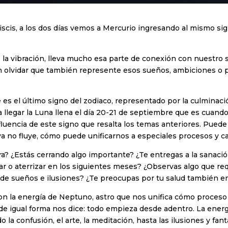
iscis, a los dos días vemos a Mercurio ingresando al mismo sig
 la vibración, lleva mucho esa parte de conexión con nuestro 
sin olvidar que también represente esos sueños, ambiciones o
 el último signo del zodiaco, representado por la culminació
llegar la Luna llena el día 20-21 de septiembre que es cuando
nfluencia de este signo que resalta los temas anteriores. Pue
 ya no fluye, cómo puede unificarnos a especiales procesos y
a? ¿Estás cerrando algo importante? ¿Te entregas a la sanación
 o aterrizar en los siguientes meses? ¿Observas algo que req
 de sueños e ilusiones? ¿Te preocupas por tu salud también e
 la energía de Neptuno, astro que nos unifica cómo proceso s
de igual forma nos dice: todo empieza desde adentro. La ene
la confusión, el arte, la meditación, hasta las ilusiones y fan