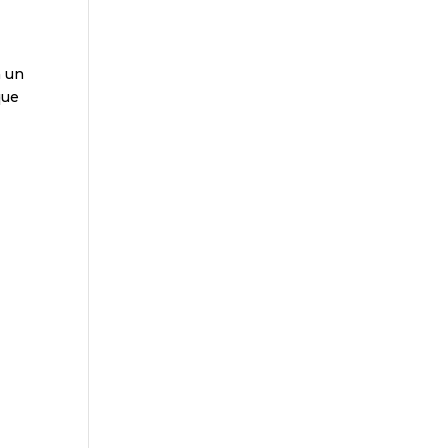
n un
que