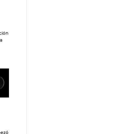
ción
ra
pezó